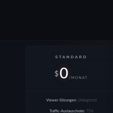
STANDARD
0
$
/MONAT
Viewer-Sitzungen:
Unbegrenzt
Traffic-Austauschrate:
75%