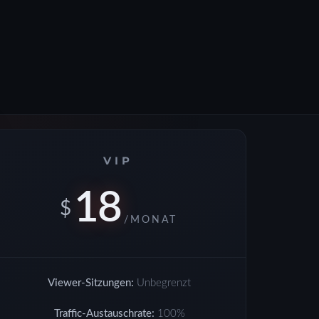
VIP
18
$
/MONAT
Viewer-Sitzungen:
Unbegrenzt
Traffic-Austauschrate:
100%