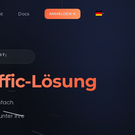
kt
Docs
ANMELDEN
OT;
ffic-Lösung
nfach.
unter Ihre