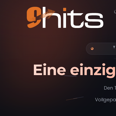
T
Eine einzi
Den T
Vollgepac