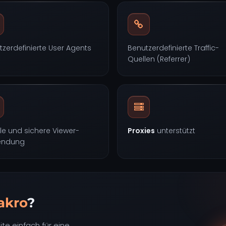
tzerdefinierte User Agents
Benutzerdefinierte Traffic-
Quellen (Referrer)
le und sichere Viewer-
Proxies
unterstützt
endung
akro
?
te einfach für eine