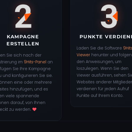
KAMPAGNE
PUNKTE VERDIEN
ERSTELLEN
Laden Sie die Software
9Hit
Viewer
herunter und folgen
en Sie sich nach der
den Anweisungen, um
strierung im
9Hits-Panel
an
loszulegen. Wenn Sie den
fügen Sie Ihre Kampagne
Viewer ausführen, sehen Si
u und konfigurieren Sie sie.
Websites anderer Mitgliede
können eine oder mehrere
verdienen für jeden Aufruf
ites hinzufügen, und es
Punkte auf Ihrem Konto.
en viele spannende
onen darauf, von Ihnen
eckt zu werden.